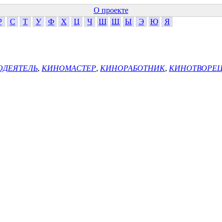
О проекте
Р
С
Т
У
Ф
Х
Ц
Ч
Ш
Щ
Ы
Э
Ю
Я
ОДЕЯТЕЛЬ
,
КИНОМАСТЕР
,
КИНОРАБОТНИК
,
КИНОТВОРЕ