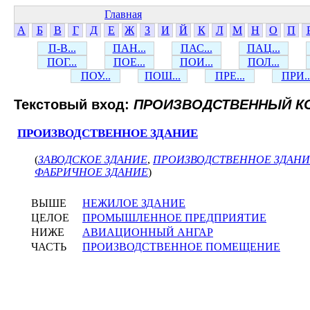
Главная
А
Б
В
Г
Д
Е
Ж
З
И
Й
К
Л
М
Н
О
П
П-В...
ПАН...
ПАС...
ПАЦ...
ПОГ...
ПОЕ...
ПОИ...
ПОЛ...
ПОУ...
ПОШ...
ПРЕ...
ПРИ..
Текстовый вход:
ПРОИЗВОДСТВЕННЫЙ К
ПРОИЗВОДСТВЕННОЕ ЗДАНИЕ
(
ЗАВОДСКОЕ ЗДАНИЕ
,
ПРОИЗВОДСТВЕННОЕ ЗДАНИ
ФАБРИЧНОЕ ЗДАНИЕ
)
ВЫШЕ
НЕЖИЛОЕ ЗДАНИЕ
ЦЕЛОЕ
ПРОМЫШЛЕННОЕ ПРЕДПРИЯТИЕ
НИЖЕ
АВИАЦИОННЫЙ АНГАР
ЧАСТЬ
ПРОИЗВОДСТВЕННОЕ ПОМЕЩЕНИЕ