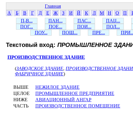
Главная
А
Б
В
Г
Д
Е
Ж
З
И
Й
К
Л
М
Н
О
П
П-В...
ПАН...
ПАС...
ПАЦ...
ПОГ...
ПОЕ...
ПОИ...
ПОЛ...
ПОУ...
ПОШ...
ПРЕ...
ПРИ..
Текстовый вход:
ПРОМЫШЛЕННОЕ ЗДАН
ПРОИЗВОДСТВЕННОЕ ЗДАНИЕ
(
ЗАВОДСКОЕ ЗДАНИЕ
,
ПРОИЗВОДСТВЕННОЕ ЗДАНИ
ФАБРИЧНОЕ ЗДАНИЕ
)
ВЫШЕ
НЕЖИЛОЕ ЗДАНИЕ
ЦЕЛОЕ
ПРОМЫШЛЕННОЕ ПРЕДПРИЯТИЕ
НИЖЕ
АВИАЦИОННЫЙ АНГАР
ЧАСТЬ
ПРОИЗВОДСТВЕННОЕ ПОМЕЩЕНИЕ