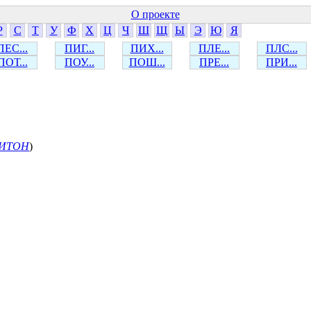
О проекте
Р
С
Т
У
Ф
Х
Ц
Ч
Ш
Щ
Ы
Э
Ю
Я
ПЕС...
ПИГ...
ПИХ...
ПЛЕ...
ПЛС...
ПОТ...
ПОУ...
ПОШ...
ПРЕ...
ПРИ...
ИТОН
)