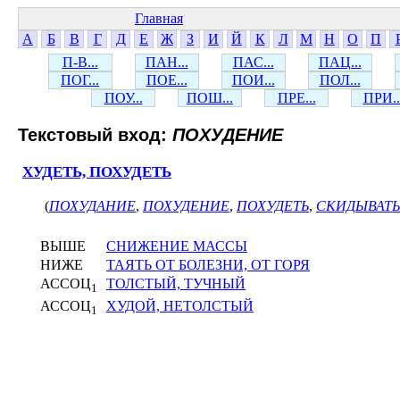
Главная
А
Б
В
Г
Д
Е
Ж
З
И
Й
К
Л
М
Н
О
П
П-В...
ПАН...
ПАС...
ПАЦ...
ПОГ...
ПОЕ...
ПОИ...
ПОЛ...
ПОУ...
ПОШ...
ПРЕ...
ПРИ..
Текстовый вход:
ПОХУДЕНИЕ
ХУДЕТЬ, ПОХУДЕТЬ
(
ПОХУДАНИЕ
,
ПОХУДЕНИЕ
,
ПОХУДЕТЬ
,
СКИДЫВАТЬ
ВЫШЕ
СНИЖЕНИЕ МАССЫ
НИЖЕ
ТАЯТЬ ОТ БОЛЕЗНИ, ОТ ГОРЯ
АССОЦ
ТОЛСТЫЙ, ТУЧНЫЙ
1
АССОЦ
ХУДОЙ, НЕТОЛСТЫЙ
1