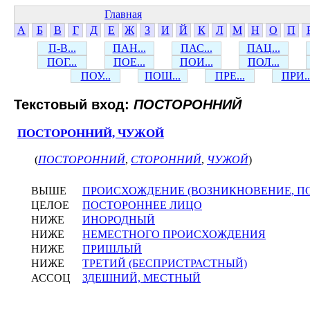
Главная
А
Б
В
Г
Д
Е
Ж
З
И
Й
К
Л
М
Н
О
П
П-В...
ПАН...
ПАС...
ПАЦ...
ПОГ...
ПОЕ...
ПОИ...
ПОЛ...
ПОУ...
ПОШ...
ПРЕ...
ПРИ..
Текстовый вход:
ПОСТОРОННИЙ
ПОСТОРОННИЙ, ЧУЖОЙ
(
ПОСТОРОННИЙ
,
СТОРОННИЙ
,
ЧУЖОЙ
)
ВЫШЕ
ПРОИСХОЖДЕНИЕ (ВОЗНИКНОВЕНИЕ, П
ЦЕЛОЕ
ПОСТОРОННЕЕ ЛИЦО
НИЖЕ
ИНОРОДНЫЙ
НИЖЕ
НЕМЕСТНОГО ПРОИСХОЖДЕНИЯ
НИЖЕ
ПРИШЛЫЙ
НИЖЕ
ТРЕТИЙ (БЕСПРИСТРАСТНЫЙ)
АССОЦ
ЗДЕШНИЙ, МЕСТНЫЙ