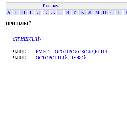
Главная
А
Б
В
Г
Д
Е
Ж
З
И
Й
К
Л
М
Н
О
П
ПРИШЛЫЙ
(
ПРИШЛЫЙ
)
ВЫШЕ
НЕМЕСТНОГО ПРОИСХОЖДЕНИЯ
ВЫШЕ
ПОСТОРОННИЙ, ЧУЖОЙ