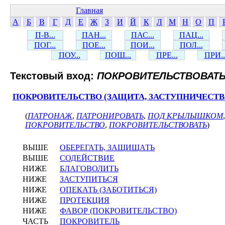
Главная
А
Б
В
Г
Д
Е
Ж
З
И
Й
К
Л
М
Н
О
П
П-В...
ПАН...
ПАС...
ПАЦ...
ПОГ...
ПОЕ...
ПОИ...
ПОЛ...
ПОУ...
ПОШ...
ПРЕ...
ПРИ..
Текстовый вход:
ПОКРОВИТЕЛЬСТВОВАТ
ПОКРОВИТЕЛЬСТВО (ЗАЩИТА, ЗАСТУПНИЧЕСТВ
(
ПАТРОНАЖ
,
ПАТРОНИРОВАТЬ
,
ПОД КРЫЛЫШКОМ
ПОКРОВИТЕЛЬСТВО
,
ПОКРОВИТЕЛЬСТВОВАТЬ
)
ВЫШЕ
ОБЕРЕГАТЬ, ЗАЩИЩАТЬ
ВЫШЕ
СОДЕЙСТВИЕ
НИЖЕ
БЛАГОВОЛИТЬ
НИЖЕ
ЗАСТУПИТЬСЯ
НИЖЕ
ОПЕКАТЬ (ЗАБОТИТЬСЯ)
НИЖЕ
ПРОТЕКЦИЯ
НИЖЕ
ФАВОР (ПОКРОВИТЕЛЬСТВО)
ЧАСТЬ
ПОКРОВИТЕЛЬ