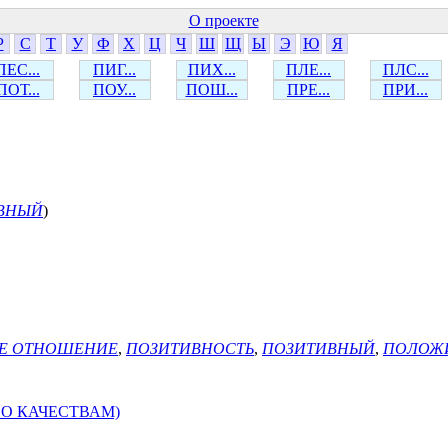
О проекте
Р
С
Т
У
Ф
Х
Ц
Ч
Ш
Щ
Ы
Э
Ю
Я
ПЕС...
ПИГ...
ПИХ...
ПЛЕ...
ПЛС...
ПОТ...
ПОУ...
ПОШ...
ПРЕ...
ПРИ...
ВНЫЙ
)
Е ОТНОШЕНИЕ
,
ПОЗИТИВНОСТЬ
,
ПОЗИТИВНЫЙ
,
ПОЛОЖ
О КАЧЕСТВАМ)