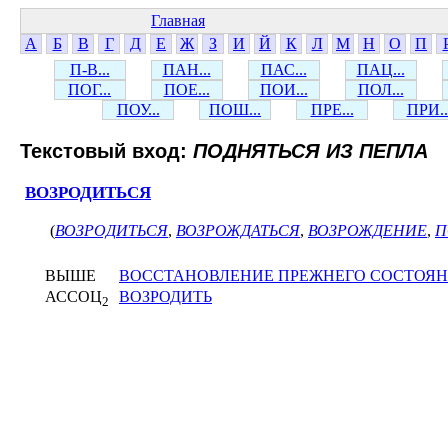
Главная
А
Б
В
Г
Д
Е
Ж
З
И
Й
К
Л
М
Н
О
П
П-В...
ПАН...
ПАС...
ПАЦ...
ПОГ...
ПОЕ...
ПОИ...
ПОЛ...
ПОУ...
ПОШ...
ПРЕ...
ПРИ..
Текстовый вход:
ПОДНЯТЬСЯ ИЗ ПЕПЛА
ВОЗРОДИТЬСЯ
(
ВОЗРОДИТЬСЯ
,
ВОЗРОЖДАТЬСЯ
,
ВОЗРОЖДЕНИЕ
,
П
ВЫШЕ
ВОССТАНОВЛЕНИЕ ПРЕЖНЕГО СОСТОЯ
АССОЦ
ВОЗРОДИТЬ
2