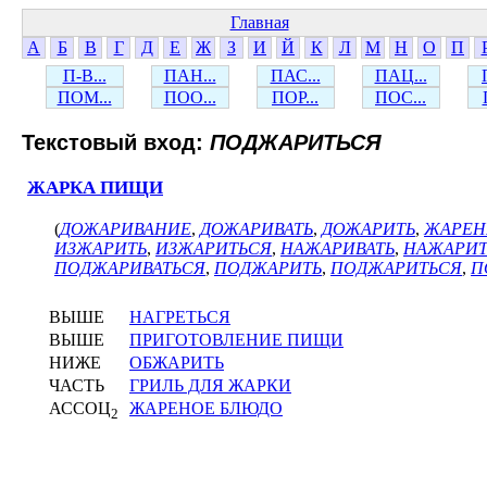
Главная
А
Б
В
Г
Д
Е
Ж
З
И
Й
К
Л
М
Н
О
П
П-В...
ПАН...
ПАС...
ПАЦ...
ПОМ...
ПОО...
ПОР...
ПОС...
Текстовый вход:
ПОДЖАРИТЬСЯ
ЖАРКА ПИЩИ
(
ДОЖАРИВАНИЕ
,
ДОЖАРИВАТЬ
,
ДОЖАРИТЬ
,
ЖАРЕН
ИЗЖАРИТЬ
,
ИЗЖАРИТЬСЯ
,
НАЖАРИВАТЬ
,
НАЖАРИТ
ПОДЖАРИВАТЬСЯ
,
ПОДЖАРИТЬ
,
ПОДЖАРИТЬСЯ
,
П
ВЫШЕ
НАГРЕТЬСЯ
ВЫШЕ
ПРИГОТОВЛЕНИЕ ПИЩИ
НИЖЕ
ОБЖАРИТЬ
ЧАСТЬ
ГРИЛЬ ДЛЯ ЖАРКИ
АССОЦ
ЖАРЕНОЕ БЛЮДО
2