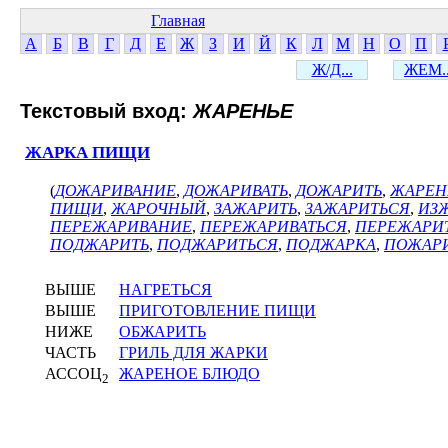
Главная
А
Б
В
Г
Д
Е
Ж
З
И
Й
К
Л
М
Н
О
П
Ж/Д...
ЖЕМ..
Текстовый вход:
ЖАРЕНЬЕ
ЖАРКА ПИЩИ
(
ДОЖАРИВАНИЕ
,
ДОЖАРИВАТЬ
,
ДОЖАРИТЬ
,
ЖАРЕН
ПИЩИ
,
ЖАРОЧНЫЙ
,
ЗАЖАРИТЬ
,
ЗАЖАРИТЬСЯ
,
ИЗ
ПЕРЕЖАРИВАНИЕ
,
ПЕРЕЖАРИВАТЬСЯ
,
ПЕРЕЖАРИ
ПОДЖАРИТЬ
,
ПОДЖАРИТЬСЯ
,
ПОДЖАРКА
,
ПОЖАР
ВЫШЕ
НАГРЕТЬСЯ
ВЫШЕ
ПРИГОТОВЛЕНИЕ ПИЩИ
НИЖЕ
ОБЖАРИТЬ
ЧАСТЬ
ГРИЛЬ ДЛЯ ЖАРКИ
АССОЦ
ЖАРЕНОЕ БЛЮДО
2