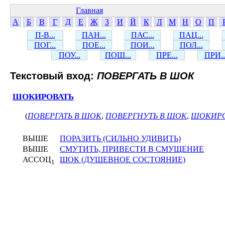
Главная
А
Б
В
Г
Д
Е
Ж
З
И
Й
К
Л
М
Н
О
П
П-В...
ПАН...
ПАС...
ПАЦ...
ПОГ...
ПОЕ...
ПОИ...
ПОЛ...
ПОУ...
ПОШ...
ПРЕ...
ПРИ..
Текстовый вход:
ПОВЕРГАТЬ В ШОК
ШОКИРОВАТЬ
(
ПОВЕРГАТЬ В ШОК
,
ПОВЕРГНУТЬ В ШОК
,
ШОКИРО
ВЫШЕ
ПОРАЗИТЬ (СИЛЬНО УДИВИТЬ)
ВЫШЕ
СМУТИТЬ, ПРИВЕСТИ В СМУЩЕНИЕ
АССОЦ
ШОК (ДУШЕВНОЕ СОСТОЯНИЕ)
1