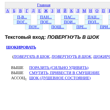
Главная
А
Б
В
Г
Д
Е
Ж
З
И
Й
К
Л
М
Н
О
П
П-В...
ПАН...
ПАС...
ПАЦ...
ПОГ...
ПОЕ...
ПОИ...
ПОЛ...
ПОУ...
ПОШ...
ПРЕ...
ПРИ..
Текстовый вход:
ПОВЕРГНУТЬ В ШОК
ШОКИРОВАТЬ
(
ПОВЕРГАТЬ В ШОК
,
ПОВЕРГНУТЬ В ШОК
,
ШОКИРО
ВЫШЕ
ПОРАЗИТЬ (СИЛЬНО УДИВИТЬ)
ВЫШЕ
СМУТИТЬ, ПРИВЕСТИ В СМУЩЕНИЕ
АССОЦ
ШОК (ДУШЕВНОЕ СОСТОЯНИЕ)
1