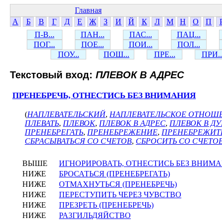
Главная
А
Б
В
Г
Д
Е
Ж
З
И
Й
К
Л
М
Н
О
П
П-В...
ПАН...
ПАС...
ПАЦ...
ПОГ...
ПОЕ...
ПОИ...
ПОЛ...
ПОУ...
ПОШ...
ПРЕ...
ПРИ..
Текстовый вход:
ПЛЕВОК В АДРЕС
ПРЕНЕБРЕЧЬ, ОТНЕСТИСЬ БЕЗ ВНИМАНИЯ
(
НАПЛЕВАТЕЛЬСКИЙ
,
НАПЛЕВАТЕЛЬСКОЕ ОТНОШ
ПЛЕВАТЬ
,
ПЛЕВОК
,
ПЛЕВОК В АДРЕС
,
ПЛЕВОК В Д
ПРЕНЕБРЕГАТЬ
,
ПРЕНЕБРЕЖЕНИЕ
,
ПРЕНЕБРЕЖИТ
СБРАСЫВАТЬСЯ СО СЧЕТОВ
,
СБРОСИТЬ СО СЧЕТО
ВЫШЕ
ИГНОРИРОВАТЬ, ОТНЕСТИСЬ БЕЗ ВНИМ
НИЖЕ
БРОСАТЬСЯ (ПРЕНЕБРЕГАТЬ)
НИЖЕ
ОТМАХНУТЬСЯ (ПРЕНЕБРЕЧЬ)
НИЖЕ
ПЕРЕСТУПИТЬ ЧЕРЕЗ ЧУВСТВО
НИЖЕ
ПРЕЗРЕТЬ (ПРЕНЕБРЕЧЬ)
НИЖЕ
РАЗГИЛЬДЯЙСТВО