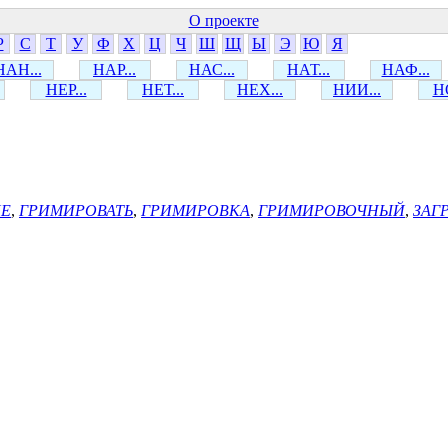
О проекте
Р
С
Т
У
Ф
Х
Ц
Ч
Ш
Щ
Ы
Э
Ю
Я
НАН...
НАР...
НАС...
НАТ...
НАФ...
НЕР...
НЕТ...
НЕХ...
НИИ...
НО
ИЕ
,
ГРИМИРОВАТЬ
,
ГРИМИРОВКА
,
ГРИМИРОВОЧНЫЙ
,
ЗАГ