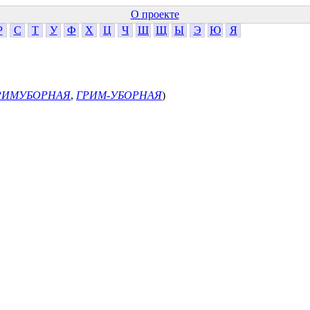
О проекте
Р
С
Т
У
Ф
Х
Ц
Ч
Ш
Щ
Ы
Э
Ю
Я
РИМУБОРНАЯ
,
ГРИМ-УБОРНАЯ
)