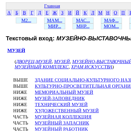
Главная
А
Б
В
Г
Д
Е
Ж
З
И
Й
К
Л
М
Н
О
П
М2...
МАМ...
МАС...
МАФ...
МИР...
МНР...
МОМ...
Текстовый вход:
МУЗЕЙНО-ВЫСТАВОЧНЫ
МУЗЕЙ
(
ДВОРЕЦ-МУЗЕЙ
,
МУЗЕЙ
,
МУЗЕЙНО-ВЫСТАВОЧНЫ
МУЗЕЙНЫЙ КОМПЛЕКС
,
ХРАМ ИСКУССТВА
)
ВЫШЕ
ЗДАНИЕ СОЦИАЛЬНО-КУЛЬТУРНОГО НА
ВЫШЕ
КУЛЬТУРНО-ПРОСВЕТИТЕЛЬНАЯ ОРГАН
НИЖЕ
МЕМОРИАЛЬНЫЙ МУЗЕЙ
НИЖЕ
МУЗЕЙ-ЗАПОВЕДНИК
НИЖЕ
ТЕХНИЧЕСКИЙ МУЗЕЙ
НИЖЕ
ХУДОЖЕСТВЕННЫЙ МУЗЕЙ
ЧАСТЬ
МУЗЕЙНАЯ КОЛЛЕКЦИЯ
ЧАСТЬ
МУЗЕЙНЫЙ ЗАПАСНИК
ЧАСТЬ
МУЗЕЙНЫЙ РАБОТНИК