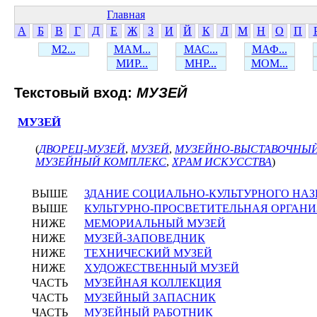
Главная
А
Б
В
Г
Д
Е
Ж
З
И
Й
К
Л
М
Н
О
П
М2...
МАМ...
МАС...
МАФ...
МИР...
МНР...
МОМ...
Текстовый вход:
МУЗЕЙ
МУЗЕЙ
(
ДВОРЕЦ-МУЗЕЙ
,
МУЗЕЙ
,
МУЗЕЙНО-ВЫСТАВОЧНЫ
МУЗЕЙНЫЙ КОМПЛЕКС
,
ХРАМ ИСКУССТВА
)
ВЫШЕ
ЗДАНИЕ СОЦИАЛЬНО-КУЛЬТУРНОГО НА
ВЫШЕ
КУЛЬТУРНО-ПРОСВЕТИТЕЛЬНАЯ ОРГАН
НИЖЕ
МЕМОРИАЛЬНЫЙ МУЗЕЙ
НИЖЕ
МУЗЕЙ-ЗАПОВЕДНИК
НИЖЕ
ТЕХНИЧЕСКИЙ МУЗЕЙ
НИЖЕ
ХУДОЖЕСТВЕННЫЙ МУЗЕЙ
ЧАСТЬ
МУЗЕЙНАЯ КОЛЛЕКЦИЯ
ЧАСТЬ
МУЗЕЙНЫЙ ЗАПАСНИК
ЧАСТЬ
МУЗЕЙНЫЙ РАБОТНИК