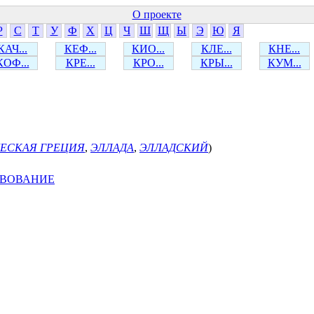
О проекте
Р
С
Т
У
Ф
Х
Ц
Ч
Ш
Щ
Ы
Э
Ю
Я
КАЧ...
КЕФ...
КИО...
КЛЕ...
КНЕ...
КОФ...
КРЕ...
КРО...
КРЫ...
КУМ...
ЕСКАЯ ГРЕЦИЯ
,
ЭЛЛАДА
,
ЭЛЛАДСКИЙ
)
ТВОВАНИЕ