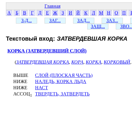
Главная
А
Б
В
Г
Д
Е
Ж
З
И
Й
К
Л
М
Н
О
П
З-Д...
ЗАГ...
ЗАД...
ЗАЗ...
ЗАЩ...
ЗВО..
Текстовый вход:
ЗАТВЕРДЕВШАЯ КОРКА
КОРКА (ЗАТВЕРДЕВШИЙ СЛОЙ)
(
ЗАТВЕРДЕВШАЯ КОРКА
,
КОРА
,
КОРКА
,
КОРКОВЫЙ
ВЫШЕ
СЛОЙ (ПЛОСКАЯ ЧАСТЬ)
НИЖЕ
НАЛЕДЬ, КОРКА ЛЬДА
НИЖЕ
НАСТ
АССОЦ
ТВЕРДЕТЬ, ЗАТВЕРДЕТЬ
1