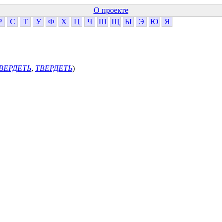
О проекте
Р
С
Т
У
Ф
Х
Ц
Ч
Ш
Щ
Ы
Э
Ю
Я
ВЕРДЕТЬ
,
ТВЕРДЕТЬ
)