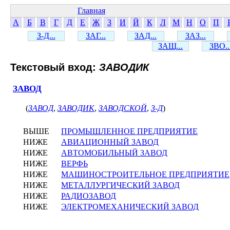
Главная
А
Б
В
Г
Д
Е
Ж
З
И
Й
К
Л
М
Н
О
П
З-Д...
ЗАГ...
ЗАД...
ЗАЗ...
ЗАЩ...
ЗВО..
Текстовый вход:
ЗАВОДИК
ЗАВОД
(
ЗАВОД
,
ЗАВОДИК
,
ЗАВОДСКОЙ
,
З-Д
)
ВЫШЕ
ПРОМЫШЛЕННОЕ ПРЕДПРИЯТИЕ
НИЖЕ
АВИАЦИОННЫЙ ЗАВОД
НИЖЕ
АВТОМОБИЛЬНЫЙ ЗАВОД
НИЖЕ
ВЕРФЬ
НИЖЕ
МАШИНОСТРОИТЕЛЬНОЕ ПРЕДПРИЯТИЕ
НИЖЕ
МЕТАЛЛУРГИЧЕСКИЙ ЗАВОД
НИЖЕ
РАДИОЗАВОД
НИЖЕ
ЭЛЕКТРОМЕХАНИЧЕСКИЙ ЗАВОД