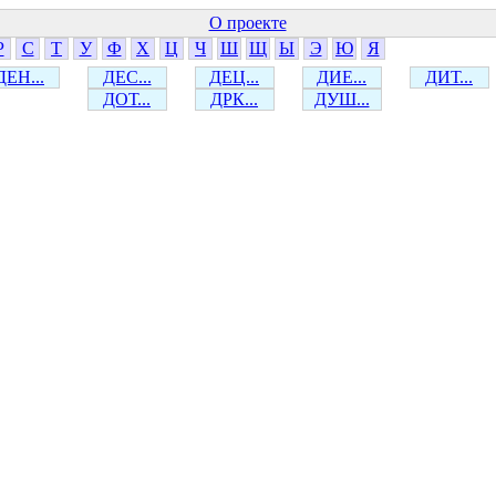
О проекте
Р
С
Т
У
Ф
Х
Ц
Ч
Ш
Щ
Ы
Э
Ю
Я
ДЕН...
ДЕС...
ДЕЦ...
ДИЕ...
ДИТ...
ДОТ...
ДРК...
ДУШ...