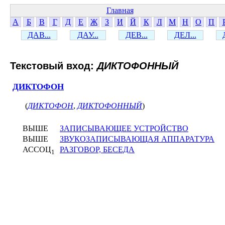
Главная
А
Б
В
Г
Д
Е
Ж
З
И
Й
К
Л
М
Н
О
П
ДАВ...
ДАУ...
ДЕВ...
ДЕЛ...
Текстовый вход:
ДИКТОФОННЫЙ
ДИКТОФОН
(
ДИКТОФОН
,
ДИКТОФОННЫЙ
)
ВЫШЕ
ЗАПИСЫВАЮЩЕЕ УСТРОЙСТВО
ВЫШЕ
ЗВУКОЗАПИСЫВАЮЩАЯ АППАРАТУРА
АССОЦ
РАЗГОВОР, БЕСЕДА
1