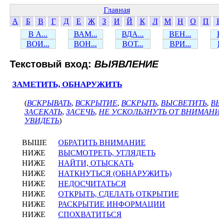
Главная
А
Б
В
Г
Д
Е
Ж
З
И
Й
К
Л
М
Н
О
П
В А...
ВАМ...
ВДА...
ВЕН...
ВОИ...
ВОН...
ВОТ...
ВРИ...
Текстовый вход:
ВЫЯВЛЕНИЕ
ЗАМЕТИТЬ, ОБНАРУЖИТЬ
(
ВСКРЫВАТЬ
,
ВСКРЫТИЕ
,
ВСКРЫТЬ
,
ВЫСВЕТИТЬ
,
В
ЗАСЕКАТЬ
,
ЗАСЕЧЬ
,
НЕ УСКОЛЬЗНУТЬ ОТ ВНИМАН
УВИДЕТЬ
)
ВЫШЕ
ОБРАТИТЬ ВНИМАНИЕ
НИЖЕ
ВЫСМОТРЕТЬ, УГЛЯДЕТЬ
НИЖЕ
НАЙТИ, ОТЫСКАТЬ
НИЖЕ
НАТКНУТЬСЯ (ОБНАРУЖИТЬ)
НИЖЕ
НЕДОСЧИТАТЬСЯ
НИЖЕ
ОТКРЫТЬ, СДЕЛАТЬ ОТКРЫТИЕ
НИЖЕ
РАСКРЫТИЕ ИНФОРМАЦИИ
НИЖЕ
СПОХВАТИТЬСЯ