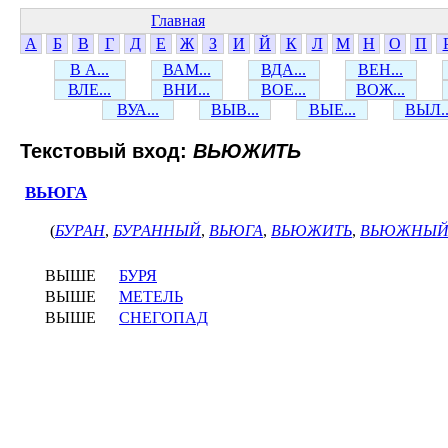
Главная
А
Б
В
Г
Д
Е
Ж
З
И
Й
К
Л
М
Н
О
П
В А...
ВАМ...
ВДА...
ВЕН...
ВЛЕ...
ВНИ...
ВОЕ...
ВОЖ...
ВУА...
ВЫВ...
ВЫЕ...
ВЫЛ..
Текстовый вход:
ВЬЮЖИТЬ
ВЬЮГА
(
БУРАН
,
БУРАННЫЙ
,
ВЬЮГА
,
ВЬЮЖИТЬ
,
ВЬЮЖНЫ
ВЫШЕ
БУРЯ
ВЫШЕ
МЕТЕЛЬ
ВЫШЕ
СНЕГОПАД