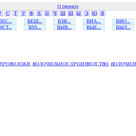
О проекте
Р
С
Т
У
Ф
Х
Ц
Ч
Ш
Щ
Ы
Э
Ю
Я
ВЕС...
ВЕШ...
ВЗИ...
ВИА...
ВИО...
ВСТ...
ВУА...
ВЫВ...
ВЫЕ...
ВЫЛ...
 ПРОВОЛОКИ
,
ВОЛОЧИЛЬНОЕ ПРОИЗВОДСТВО
,
ВОЛОЧИЛ