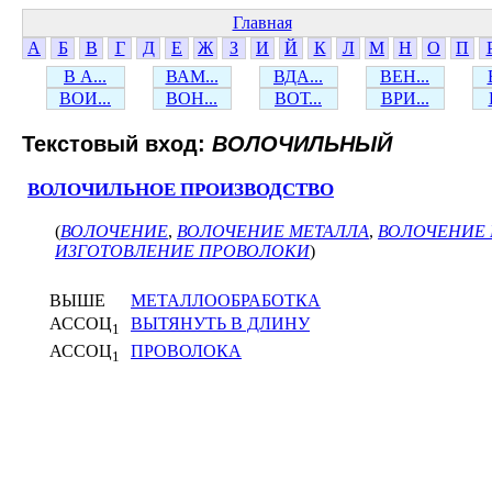
Главная
А
Б
В
Г
Д
Е
Ж
З
И
Й
К
Л
М
Н
О
П
В А...
ВАМ...
ВДА...
ВЕН...
ВОИ...
ВОН...
ВОТ...
ВРИ...
Текстовый вход:
ВОЛОЧИЛЬНЫЙ
ВОЛОЧИЛЬНОЕ ПРОИЗВОДСТВО
(
ВОЛОЧЕНИЕ
,
ВОЛОЧЕНИЕ МЕТАЛЛА
,
ВОЛОЧЕНИЕ
ИЗГОТОВЛЕНИЕ ПРОВОЛОКИ
)
ВЫШЕ
МЕТАЛЛООБРАБОТКА
АССОЦ
ВЫТЯНУТЬ В ДЛИНУ
1
АССОЦ
ПРОВОЛОКА
1