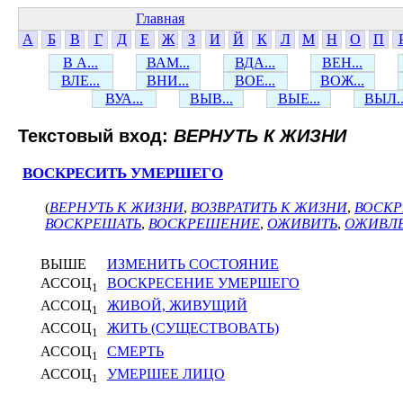
Главная
А
Б
В
Г
Д
Е
Ж
З
И
Й
К
Л
М
Н
О
П
В А...
ВАМ...
ВДА...
ВЕН...
ВЛЕ...
ВНИ...
ВОЕ...
ВОЖ...
ВУА...
ВЫВ...
ВЫЕ...
ВЫЛ..
Текстовый вход:
ВЕРНУТЬ К ЖИЗНИ
ВОСКРЕСИТЬ УМЕРШЕГО
(
ВЕРНУТЬ К ЖИЗНИ
,
ВОЗВРАТИТЬ К ЖИЗНИ
,
ВОСКР
ВОСКРЕШАТЬ
,
ВОСКРЕШЕНИЕ
,
ОЖИВИТЬ
,
ОЖИВЛ
ВЫШЕ
ИЗМЕНИТЬ СОСТОЯНИЕ
АССОЦ
ВОСКРЕСЕНИЕ УМЕРШЕГО
1
АССОЦ
ЖИВОЙ, ЖИВУЩИЙ
1
АССОЦ
ЖИТЬ (СУЩЕСТВОВАТЬ)
1
АССОЦ
СМЕРТЬ
1
АССОЦ
УМЕРШЕЕ ЛИЦО
1