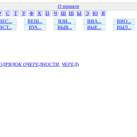
О проекте
Р
С
Т
У
Ф
Х
Ц
Ч
Ш
Щ
Ы
Э
Ю
Я
ВЕС...
ВЕШ...
ВЗИ...
ВИА...
ВИО...
ВСТ...
ВУА...
ВЫВ...
ВЫЕ...
ВЫЛ...
ОДРЯДОК ОЧЕРЕДНОСТИ
,
ЧЕРЕД
)