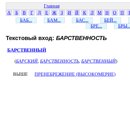
Главная
А
Б
В
Г
Д
Е
Ж
З
И
Й
К
Л
М
Н
О
П
БАБ...
БАМ...
БАС...
БЕЙ...
БРЕ...
БРЫ..
Текстовый вход:
БАРСТВЕННОСТЬ
БАРСТВЕННЫЙ
(
БАРСКИЙ
,
БАРСТВЕННОСТЬ
,
БАРСТВЕННЫЙ
)
ВЫШЕ
ПРЕНЕБРЕЖЕНИЕ (ВЫСОКОМЕРИЕ)