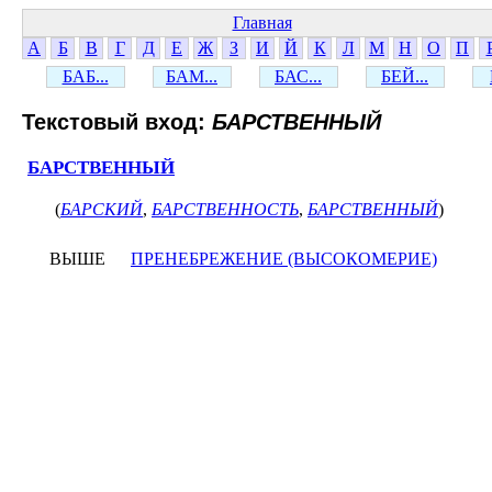
Главная
А
Б
В
Г
Д
Е
Ж
З
И
Й
К
Л
М
Н
О
П
БАБ...
БАМ...
БАС...
БЕЙ...
Текстовый вход:
БАРСТВЕННЫЙ
БАРСТВЕННЫЙ
(
БАРСКИЙ
,
БАРСТВЕННОСТЬ
,
БАРСТВЕННЫЙ
)
ВЫШЕ
ПРЕНЕБРЕЖЕНИЕ (ВЫСОКОМЕРИЕ)