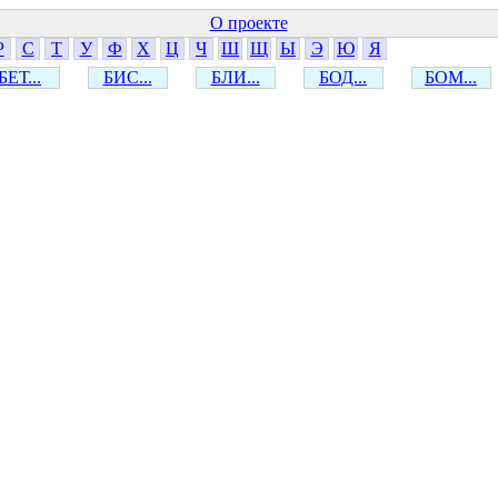
О проекте
Р
С
Т
У
Ф
Х
Ц
Ч
Ш
Щ
Ы
Э
Ю
Я
БЕТ...
БИС...
БЛИ...
БОД...
БОМ...