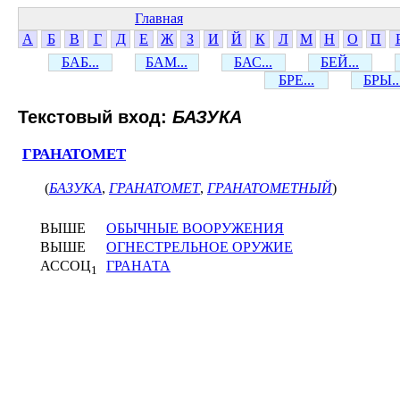
Главная
А
Б
В
Г
Д
Е
Ж
З
И
Й
К
Л
М
Н
О
П
БАБ...
БАМ...
БАС...
БЕЙ...
БРЕ...
БРЫ..
Текстовый вход:
БАЗУКА
ГРАНАТОМЕТ
(
БАЗУКА
,
ГРАНАТОМЕТ
,
ГРАНАТОМЕТНЫЙ
)
ВЫШЕ
ОБЫЧНЫЕ ВООРУЖЕНИЯ
ВЫШЕ
ОГНЕСТРЕЛЬНОЕ ОРУЖИЕ
АССОЦ
ГРАНАТА
1