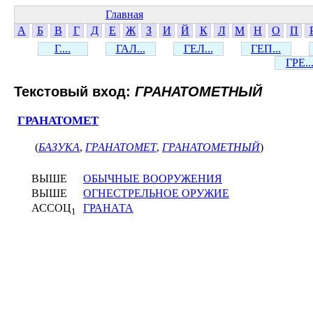
Главная
А
Б
В
Г
Д
Е
Ж
З
И
Й
К
Л
М
Н
О
П
Г....
ГАЛ...
ГЕЛ...
ГЕП...
ГРЕ..
Текстовый вход:
ГРАНАТОМЕТНЫЙ
ГРАНАТОМЕТ
(
БАЗУКА
,
ГРАНАТОМЕТ
,
ГРАНАТОМЕТНЫЙ
)
ВЫШЕ
ОБЫЧНЫЕ ВООРУЖЕНИЯ
ВЫШЕ
ОГНЕСТРЕЛЬНОЕ ОРУЖИЕ
АССОЦ
ГРАНАТА
1