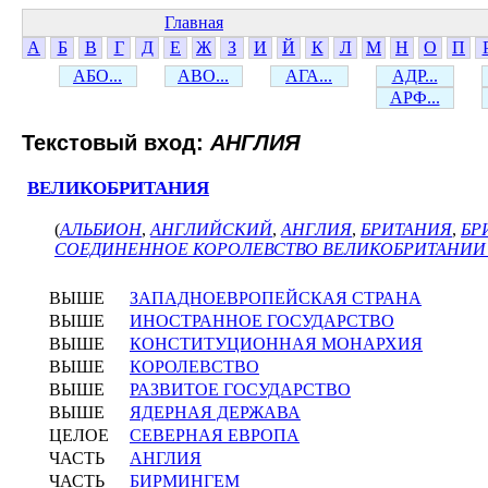
Главная
А
Б
В
Г
Д
Е
Ж
З
И
Й
К
Л
М
Н
О
П
АБО...
АВО...
АГА...
АДР...
АРФ...
Текстовый вход:
АНГЛИЯ
ВЕЛИКОБРИТАНИЯ
(
АЛЬБИОН
,
АНГЛИЙСКИЙ
,
АНГЛИЯ
,
БРИТАНИЯ
,
БР
СОЕДИНЕННОЕ КОРОЛЕВСТВО ВЕЛИКОБРИТАНИИ
ВЫШЕ
ЗАПАДНОЕВРОПЕЙСКАЯ СТРАНА
ВЫШЕ
ИНОСТРАННОЕ ГОСУДАРСТВО
ВЫШЕ
КОНСТИТУЦИОННАЯ МОНАРХИЯ
ВЫШЕ
КОРОЛЕВСТВО
ВЫШЕ
РАЗВИТОЕ ГОСУДАРСТВО
ВЫШЕ
ЯДЕРНАЯ ДЕРЖАВА
ЦЕЛОЕ
СЕВЕРНАЯ ЕВРОПА
ЧАСТЬ
АНГЛИЯ
ЧАСТЬ
БИРМИНГЕМ