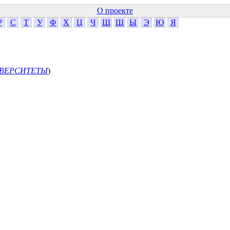
О проекте
Р
С
Т
У
Ф
Х
Ц
Ч
Ш
Щ
Ы
Э
Ю
Я
ВЕРСИТЕТЫ
)