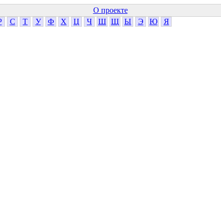
О проекте
Р
С
Т
У
Ф
Х
Ц
Ч
Ш
Щ
Ы
Э
Ю
Я