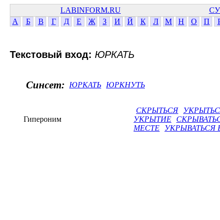
LABINFORM.RU
СУ
А
Б
В
Г
Д
Е
Ж
З
И
Й
К
Л
М
Н
О
П
Текстовый вход:
ЮРКАТЬ
Синсет:
ЮРКАТЬ
ЮРКНУТЬ
СКРЫТЬСЯ
УКРЫТЬ
Гипероним
УКРЫТИЕ
СКРЫВАТЬ
МЕСТЕ
УКРЫВАТЬСЯ 