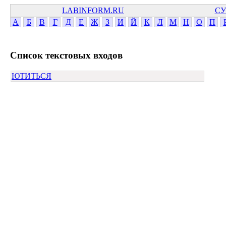
LABINFORM.RU
СУ
А
Б
В
Г
Д
Е
Ж
З
И
Й
К
Л
М
Н
О
П
Cписок текстовых входов
ЮТИТЬСЯ