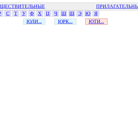
ЩЕСТВИТЕЛЬНЫЕ
ПРИЛАГАТЕЛЬН
Р
С
Т
У
Ф
Х
Ц
Ч
Ш
Щ
Э
Ю
Я
ЮЛИ...
ЮРК...
ЮТИ...