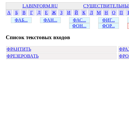
LABINFORM.RU
СУЩЕСТВИТЕЛЬНЫ
А
Б
В
Г
Д
Е
Ж
З
И
Й
К
Л
М
Н
О
П
ФАБ...
ФАН...
ФАС...
ФИГ...
ФОН...
ФОР...
Cписок текстовых входов
ФРАНТИТЬ
ФРА
ФРЕЗЕРОВАТЬ
ФРО