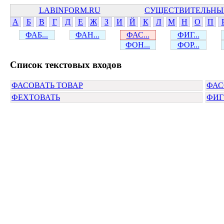
LABINFORM.RU
СУЩЕСТВИТЕЛЬНЫ
А
Б
В
Г
Д
Е
Ж
З
И
Й
К
Л
М
Н
О
П
ФАБ...
ФАН...
ФАС...
ФИГ...
ФОН...
ФОР...
Cписок текстовых входов
ФАСОВАТЬ ТОВАР
ФАС
ФЕХТОВАТЬ
ФИГ