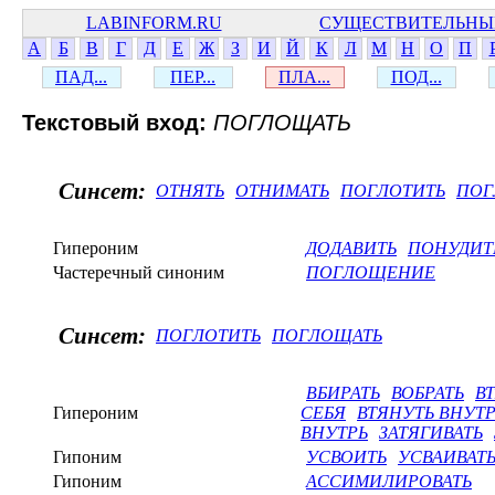
LABINFORM.RU
СУЩЕСТВИТЕЛЬНЫ
А
Б
В
Г
Д
Е
Ж
З
И
Й
К
Л
М
Н
О
П
ПАД...
ПЕР...
ПЛА...
ПОД...
Текстовый вход:
ПОГЛОЩАТЬ
Синсет:
ОТНЯТЬ
ОТНИМАТЬ
ПОГЛОТИТЬ
ПОГ
Гипероним
ДОДАВИТЬ
ПОНУДИТ
Частеречный синоним
ПОГЛОЩЕНИЕ
Синсет:
ПОГЛОТИТЬ
ПОГЛОЩАТЬ
ВБИРАТЬ
ВОБРАТЬ
В
Гипероним
СЕБЯ
ВТЯНУТЬ ВНУТ
ВНУТРЬ
ЗАТЯГИВАТЬ
Гипоним
УСВОИТЬ
УСВАИВАТ
Гипоним
АССИМИЛИРОВАТЬ