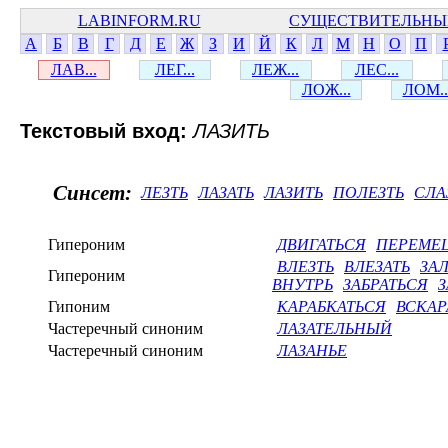
LABINFORM.RU
СУЩЕСТВИТЕЛЬНЫ
А
Б
В
Г
Д
Е
Ж
З
И
Й
К
Л
М
Н
О
П
ЛАВ...
ЛЕГ...
ЛЕЖ...
ЛЕС...
ЛОЖ...
ЛОМ..
Текстовый вход:
ЛАЗИТЬ
Синсет:
ЛЕЗТЬ
ЛАЗАТЬ
ЛАЗИТЬ
ПОЛЕЗТЬ
СЛА
Гипероним
ДВИГАТЬСЯ
ПЕРЕМЕ
ВЛЕЗТЬ
ВЛЕЗАТЬ
ЗАЛ
Гипероним
ВНУТРЬ
ЗАБРАТЬСЯ
З
Гипоним
КАРАБКАТЬСЯ
ВСКАР
Частеречный синоним
ЛАЗАТЕЛЬНЫЙ
Частеречный синоним
ЛАЗАНЬЕ