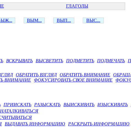
ЫЕ
ГЛАГОЛЫ
ЫЖ...
ВЫМ...
ВЫП...
ВЫС...
ТЬ
ВСКРЫВАТЬ
ВЫСВЕТИТЬ
ПОДМЕТИТЬ
ПОДМЕЧАТЬ
П
ЗГЛЯД
ОБРАТИТЬ ВЗГЛЯД
ОБРАТИТЬ ВНИМАНИЕ
ОБРАЩ
ТЬ ВНИМАНИЕ
ФОКУСИРОВАТЬ СВОЕ ВНИМАНИЕ
ФОКУ
Ь
ПРИИСКАТЬ
РАЗЫСКАТЬ
ВЫИСКИВАТЬ
ИЗЫСКИВАТЬ
НАТАЛКИВАТЬСЯ
СЧИТЫВАТЬСЯ
Я
ВЫДАВАТЬ ИНФОРМАЦИЮ
РАСКРЫТЬ ИНФОРМАЦИЮ