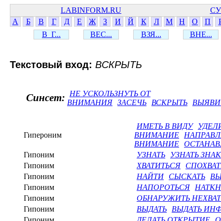
LABINFORM.RU
СУ
А
Б
В
Г
Д
Е
Ж
З
И
Й
К
Л
М
Н
О
П
В_Г...
ВЕС...
ВЗЯ...
ВНЕ...
Текстовый вход:
ВСКРЫТЬ
НЕ УСКОЛЬЗНУТЬ ОТ
Синсет:
ВНИМАНИЯ
ЗАСЕЧЬ
ВСКРЫТЬ
ВЫЯВИ
ИМЕТЬ В ВИДУ
УДЕЛ
Гипероним
ВНИМАНИЕ
НАПРАВЛ
ВНИМАНИЕ
ОСТАНАВ
Гипоним
УЗНАТЬ
УЗНАТЬ ЗНА
Гипоним
ХВАТИТЬСЯ
СПОХВАТ
Гипоним
НАЙТИ
СЫСКАТЬ
ВЫ
Гипоним
НАПОРОТЬСЯ
НАТКН
Гипоним
ОБНАРУЖИТЬ НЕХВА
Гипоним
ВЫДАТЬ
ВЫДАТЬ ИН
Гипоним
ДЕЛАТЬ ОТКРЫТИЕ
О