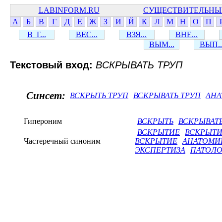
LABINFORM.RU
СУЩЕСТВИТЕЛЬНЫ
А
Б
В
Г
Д
Е
Ж
З
И
Й
К
Л
М
Н
О
П
В_Г...
ВЕС...
ВЗЯ...
ВНЕ...
ВЫМ...
ВЫП..
Текстовый вход:
ВСКРЫВАТЬ ТРУП
Синсет:
ВСКРЫТЬ ТРУП
ВСКРЫВАТЬ ТРУП
АНА
Гипероним
ВСКРЫТЬ
ВСКРЫВАТ
ВСКРЫТИЕ
ВСКРЫТИ
Частеречный синоним
ВСКРЫТИЕ
АНАТОМИ
ЭКСПЕРТИЗА
ПАТОЛО