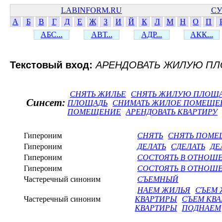
LABINFORM.RU
СУ
А
Б
В
Г
Д
Е
Ж
З
И
Й
К
Л
М
Н
О
П
АБС...
АВТ...
АДР...
АКК...
Текстовый вход:
АРЕНДОВАТЬ ЖИЛУЮ П
СНЯТЬ ЖИЛЬЕ
СНЯТЬ ЖИЛУЮ ПЛОЩ
Синсет:
ПЛОЩАДЬ
СНИМАТЬ ЖИЛОЕ ПОМЕЩЕ
ПОМЕЩЕНИЕ
АРЕНДОВАТЬ КВАРТИРУ
Гипероним
СНЯТЬ
СНЯТЬ ПОМ
Гипероним
ДЕЛАТЬ
СДЕЛАТЬ
ДЕ
Гипероним
СОСТОЯТЬ В ОТНОШ
Гипероним
СОСТОЯТЬ В ОТНОШ
Частеречный синоним
СЪЕМНЫЙ
НАЕМ ЖИЛЬЯ
СЪЕМ 
Частеречный синоним
КВАРТИРЫ
СЪЕМ КВ
КВАРТИРЫ
ПОДНАЕМ