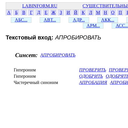
LABINFORM.RU
СУЩЕСТВИТЕЛЬНЫ
А
Б
В
Г
Д
Е
Ж
З
И
Й
К
Л
М
Н
О
П
АБС...
АВТ...
АДР...
АКК...
АРМ...
АСС..
Текстовый вход:
АПРОБИРОВАТЬ
Синсет:
АПРОБИРОВАТЬ
Гипероним
ПРОВЕРИТЬ
ПРОВЕР
Гипероним
ОДОБРИТЬ
ОДОБРЯТ
Частеречный синоним
АПРОБАЦИЯ
АПРОБ