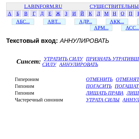
LABINFORM.RU
СУЩЕСТВИТЕЛЬНЫ
А
Б
В
Г
Д
Е
Ж
З
И
Й
К
Л
М
Н
О
П
АБС...
АВТ...
АДР...
АКК...
АРМ...
АСС..
Текстовый вход:
АННУЛИРОВАТЬ
УТРАТИТЬ СИЛУ
ПРИЗНАТЬ УТРАТИВ
Синсет:
СИЛУ
АННУЛИРОВАТЬ
Гипероним
ОТМЕНИТЬ
ОТМЕНЯТ
Гипоним
ПОГАСИТЬ
ПОГАШАТ
Гипоним
ЛИШАТЬ ПРАВА
ЛИШ
Частеречный синоним
УТРАТА СИЛЫ
АННУ