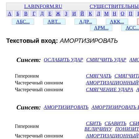
LABINFORM.RU
СУЩЕСТВИТЕЛЬНЫ
А
Б
В
Г
Д
Е
Ж
З
И
Й
К
Л
М
Н
О
П
АБС...
АВТ...
АДР...
АКК...
АРМ...
АСС..
Текстовый вход:
АМОРТИЗИРОВАТЬ
Синсет:
ОСЛАБИТЬ УДАР
СМЯГЧИТЬ УДАР
АМО
Гипероним
СМЯГЧАТЬ
СМЯГЧИТ
Частеречный синоним
АМОРТИЗАЦИОННЫЙ
Частеречный синоним
СМЯГЧЕНИЕ УДАРА
Синсет:
АМОРТИЗИРОВАТЬ
АМОРТИЗИРОВАТЬ
СБИТЬ
СБАВИТЬ
СБИ
Гипероним
ВЕЛИЧИНУ
ПОНИЗИТ
Частеречный синоним
АМОРТИЗАЦИОННЫЙ