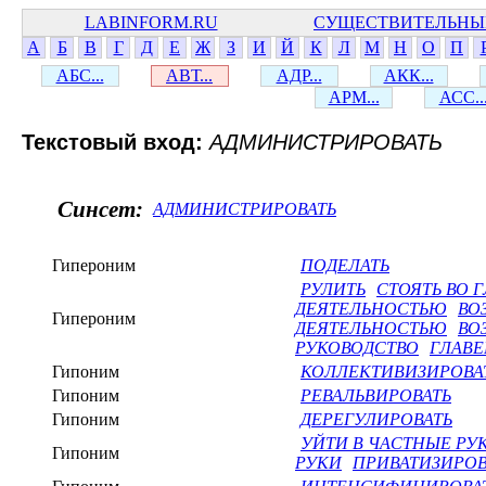
LABINFORM.RU
СУЩЕСТВИТЕЛЬНЫ
А
Б
В
Г
Д
Е
Ж
З
И
Й
К
Л
М
Н
О
П
АБС...
АВТ...
АДР...
АКК...
АРМ...
АСС..
Текстовый вход:
АДМИНИСТРИРОВАТЬ
Синсет:
АДМИНИСТРИРОВАТЬ
Гипероним
ПОДЕЛАТЬ
РУЛИТЬ
СТОЯТЬ ВО 
ДЕЯТЕЛЬНОСТЬЮ
ВО
Гипероним
ДЕЯТЕЛЬНОСТЬЮ
ВО
РУКОВОДСТВО
ГЛАВЕ
Гипоним
КОЛЛЕКТИВИЗИРОВА
Гипоним
РЕВАЛЬВИРОВАТЬ
Гипоним
ДЕРЕГУЛИРОВАТЬ
УЙТИ В ЧАСТНЫЕ РУ
Гипоним
РУКИ
ПРИВАТИЗИРОВ