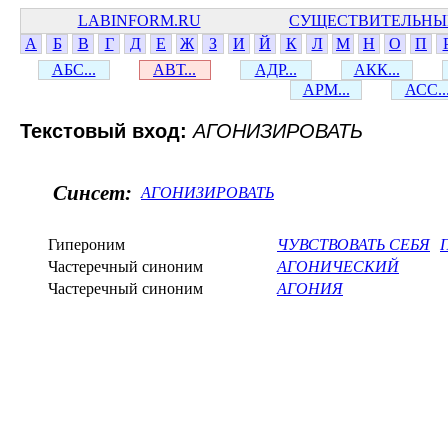
LABINFORM.RU
СУЩЕСТВИТЕЛЬНЫ
А
Б
В
Г
Д
Е
Ж
З
И
Й
К
Л
М
Н
О
П
АБС...
АВТ...
АДР...
АКК...
АРМ...
АСС..
Текстовый вход:
АГОНИЗИРОВАТЬ
Синсет:
АГОНИЗИРОВАТЬ
Гипероним
ЧУВСТВОВАТЬ СЕБЯ
Частеречный синоним
АГОНИЧЕСКИЙ
Частеречный синоним
АГОНИЯ